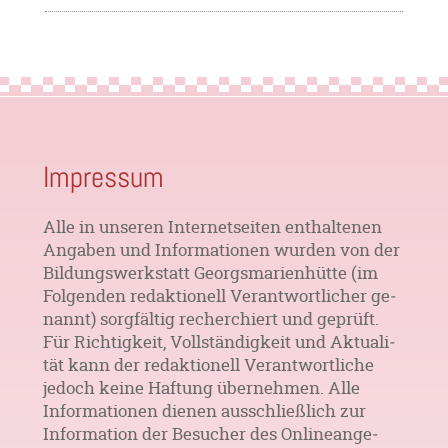
Impressum
Alle in unseren Inter­net­seiten ent­haltenen
Anga­ben und Infor­mationen wur­den von der
Bildungs­werkstatt Georgs­marien­hütte (im
Folgen­den redak­tionell Verant­wort­licher ge­
nannt) sorg­fältig recher­chiert und ge­prüft.
Für Richtig­keit, Vollstän­digkeit und Aktuali­
tät kann der redak­tionell Verant­wort­liche
jedoch keine Haftung über­nehmen. Alle
Infor­mationen dienen aus­schließlich zur
Informa­tion der Be­sucher des Online­ange­