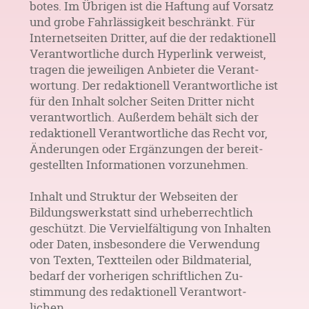
botes. Im Übrigen ist die Haf­tung auf Vor­satz
und grobe Fahr­lässig­keit beschränkt. Für
Internet­seiten Dritter, auf die der redaktionell
Verant­wortliche durch Hyper­link ver­weist,
tragen die jewei­ligen Anbie­ter die Verant­
wortung. Der redaktionell Verant­wortliche ist
für den In­halt solcher Sei­ten Dritter nicht
verant­wortlich. Außer­dem behält sich der
redak­tionell Verant­wortliche das Recht vor,
Ände­rungen oder Ergän­zungen der bereit­
gestellten Informa­tionen vorzu­nehmen.
Inhalt und Struktur der Web­seiten der
Bildungs­werkstatt sind urheber­rechtlich
geschützt. Die Verviel­fältigung von Inhal­ten
oder Daten, insbe­sondere die Verwen­dung
von Texten, Text­teilen oder Bild­material,
bedarf der vorhe­rigen schrift­lichen Zu­
stimmung des redak­tionell Verantwort­
lichen.